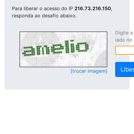
Para liberar o acesso
do IP
216.73.216.150
,
responda ao desafio abaixo.
Digite 
lado no
[trocar imagem]