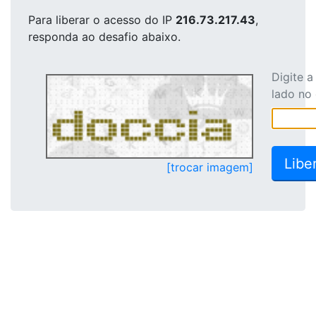
Para liberar o acesso
do IP
216.73.217.43
,
responda ao desafio abaixo.
Digite 
lado no
[trocar imagem]