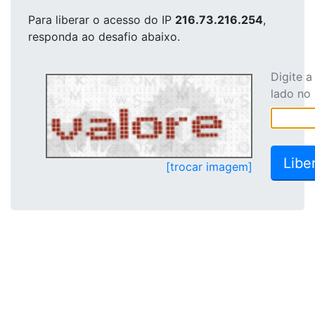
Para liberar o acesso
do IP
216.73.216.254
,
responda ao desafio abaixo.
Digite 
lado no
[trocar imagem]