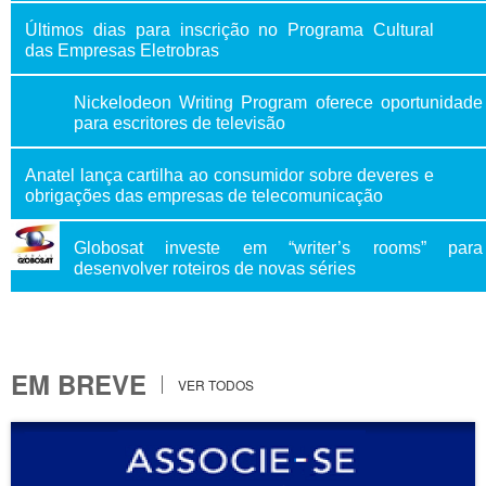
Últimos dias para inscrição no Programa Cultural
das Empresas Eletrobras
Nickelodeon Writing Program oferece oportunidade
para escritores de televisão
Anatel lança cartilha ao consumidor sobre deveres e
obrigações das empresas de telecomunicação
Globosat investe em “writer’s rooms” para
desenvolver roteiros de novas séries
EM BREVE
VER TODOS