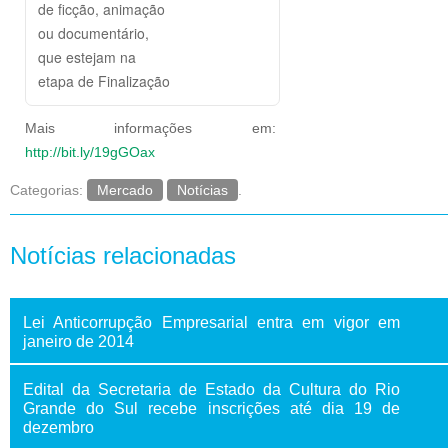
de ficção, animação
ou documentário,
que estejam na
etapa de Finalização
Mais informações em:
http://bit.ly/19gGOax
Categorias:
Mercado
Notícias
.
Notícias relacionadas
Lei Anticorrupção Empresarial entra em vigor em
janeiro de 2014
Edital da Secretaria de Estado da Cultura do Rio
Grande do Sul recebe inscrições até dia 19 de
dezembro