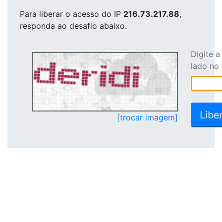
Para liberar o acesso
do IP
216.73.217.88
,
responda ao desafio abaixo.
Digite 
lado no
[trocar imagem]