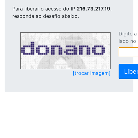
Para liberar o acesso
do IP
216.73.217.19
,
responda ao desafio abaixo.
Digite 
lado no
[trocar imagem]