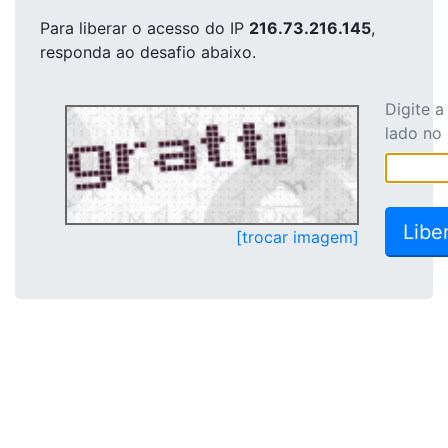
Para liberar o acesso
do IP
216.73.216.145
,
responda ao desafio abaixo.
Digite 
lado no
[trocar imagem]