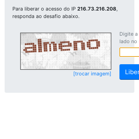
Para liberar o acesso
do IP
216.73.216.208
,
responda ao desafio abaixo.
Digite 
lado no
[trocar imagem]