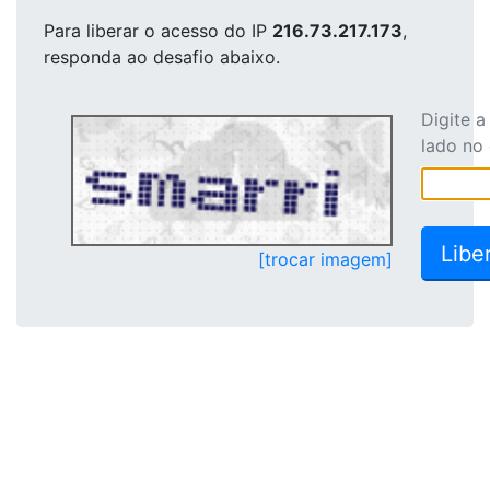
Para liberar o acesso
do IP
216.73.217.173
,
responda ao desafio abaixo.
Digite 
lado no
[trocar imagem]