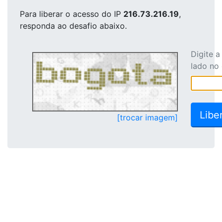
Para liberar o acesso
do IP
216.73.216.19
,
responda ao desafio abaixo.
Digite 
lado no
[trocar imagem]