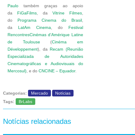
Paulo
também graças ao apoio
da
FiGaFilms
, da
Vitrine Filmes
,
do
Programa Cinema do Brasil
,
da
LatAm Cinema
, do
Festival
RencontresCinémas d’Amérique Latine
de Toulouse
(
Cinéma em
Développement
), da
Recam (Reunião
Especializada de Autoridades
Cinematográficas e Audiovisuais do
Mercosul)
, e do
CNCINE – Equador
.
Categorias:
Mercado
Notícias
Tags:
BrLabs
Notícias relacionadas