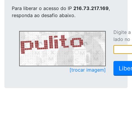
Para liberar o acesso
do IP
216.73.217.169
,
responda ao desafio abaixo.
Digite 
lado no
[trocar imagem]