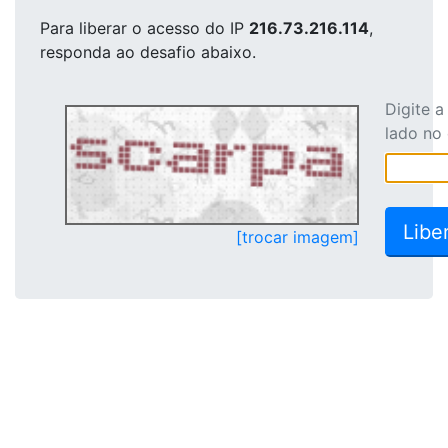
Para liberar o acesso
do IP
216.73.216.114
,
responda ao desafio abaixo.
Digite 
lado no
[trocar imagem]