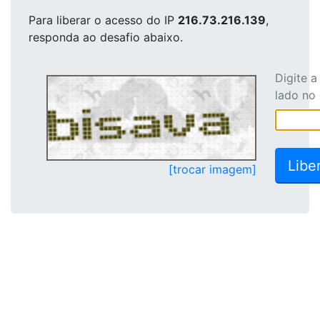
Para liberar o acesso
do IP
216.73.216.139
,
responda ao desafio abaixo.
Digite 
lado no
[trocar imagem]