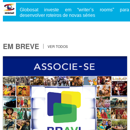
Globosat investe em “writer’s rooms” para
desenvolver roteiros de novas séries
EM BREVE
VER TODOS