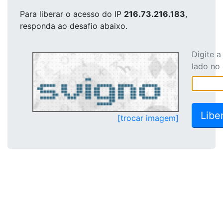
Para liberar o acesso
do IP
216.73.216.183
,
responda ao desafio abaixo.
Digite 
lado no
[trocar imagem]